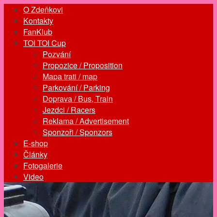
O Zdeňkovi
Kontakty
FanKlub
TOI TOI Cup
Pozvání
Propozice / Proposition
Mapa trati / map
Parkování / Parking
Doprava / Bus, Train
Jezdci / Racers
Reklama / Advertisement
Sponzoři / Sponzors
E-shop
Články
Fotogalerie
Video