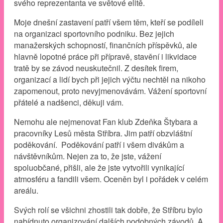
svého reprezentanta ve světové elitě.
Moje dnešní zastavení patří všem těm, kteří se podíleli
na organizaci sportovního podniku. Bez jejich
manažerských schopností, finančních příspěvků, ale
hlavně lopotné práce při přípravě, stavění i likvidace
tratě by se závod neuskutečnil. Z desítek firem,
organizací a lidí bych při jejich výčtu nechtěl na nikoho
zapomenout, proto nevyjmenovávám. Vážení sportovní
přátelé a nadšenci, děkuji vám.
Nemohu ale nejmenovat Fan klub Zdeňka Štybara a
pracovníky Lesů města Stříbra. Jim patří obzvláštní
poděkování. Poděkování patří i všem divákům a
návštěvníkům. Nejen za to, že jste, vážení
spoluobčané, přišli, ale že jste vytvořili vynikající
atmosféru a fandili všem. Oceněn byl i pořádek v celém
areálu.
Svých rolí se všichni zhostili tak dobře, že Stříbru bylo
nabídnuto organizování dalších podobných závodů. A