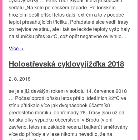
cyklovyjížďky … Fans Tour Štybar, která je součástí
seriálu „Na kole po českém západě. Po loňském
hrozícím dešti přišel letos další extrém a to v podobě
teplot přesahujících třicítku. Pořadatelé sice vedli trasy
co nejvíce ve stínu, ale i tak se leckde teploty vyšplhaly
na sluníčku přes 35°C, což opět negativně ovlivnilo…
Více
→
Holostřevská cyklovyjížďka 2018
2. 8. 2018
se jela již devátým rokem v sobotu 14. července 2018
… Počasí oproti loňsku letos přálo, ideálních 22°C ve
stínu přilákalo více jak dvojnásobek účastníků
předešlého ročníku, dohromady 76. Trasy jsou už od
loňska díky výpadku občerstvení v Brodu (vloni
zavřeno, letos na základě recenzí bajkerů) směřovány
více do přírody a v lese nikomu nevadilo, že na