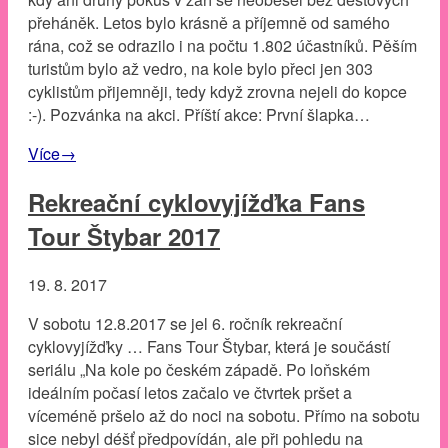
přeháněk. Letos bylo krásně a příjemně od samého
rána, což se odrazilo i na počtu 1.802 účastníků. Pěším
turistům bylo až vedro, na kole bylo přeci jen 303
cyklistům přijemněji, tedy když zrovna nejeli do kopce
:-). Pozvánka na akci. Příští akce: První šlapka…
Více
→
Rekreační cyklovyjížďka Fans
Tour Štybar 2017
19. 8. 2017
V sobotu 12.8.2017 se jel 6. ročník rekreační
cyklovyjížďky … Fans Tour Štybar, která je součástí
seriálu „Na kole po českém západě. Po loňském
ideálním počasí letos začalo ve čtvrtek pršet a
víceméně pršelo až do noci na sobotu. Přímo na sobotu
sice nebyl déšť předpovídán, ale při pohledu na