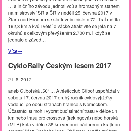
… silničního závodu jednotlivců s hromadným startem
na mistrovství SR a ČR v neděli 25. června 2017 v
Žiaru nad Hronom se startovním číslem 72. Trať měřila
192,3 km a kvůli větší divácké atraktivitě se jela na 7
okruhů s celkovým převýšením 2.700 m. I když se
jednalo o závod…
Více
→
CykloRally Českým lesem 2017
21. 6. 2017
aneb Ctibořská „50“ … Athleticclub Ctiboř uspořádal v
sobotu 17. června 2017 druhý ročník cyklovyjížďky
vedoucí po obou stranách hranice s Německem.
Účastníci si mohli vybrat buď silniční trasu v délce 54
km nebo trasu pro crossová (trekingová) nebo horská
(MTB) kola v délce 38 km vedoucí nádhernou krajinou