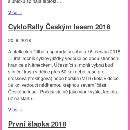
sluníčku šplhala teplota…
Více
→
CykloRally Českým lesem 2018
20. 6. 2018
Athleticclub Ctiboř uspořádal v sobotu 16. června 2018
… třetí ročník cyklovyjížďky vedoucí po obou stranách
hranice s Německem. Účastníci si mohli vybrat buď
silniční trasu v délce přes 50 km nebo trasu pro
crossová (trekingová) nebo horská (MTB) kola v délce
38 km vedoucí nádhernou krajinou severní části
Českého lesa. Počasí stejně jako vloni vyšlo, teplota
už na startu…
Více
→
První šlapka 2018