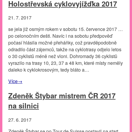
Holostřevská cyklovyjížďka 2017
21. 7. 2017
se jela již osmým rokem v sobotu 15. července 2017 …
po celonočním dešti. Navíc i na sobotu předpověď
počasí hlásila možné přeháňky, což pravděpodobně
odradilo část zájemců, takže na cyklotrasy odjelo letos
o 30 cyklistů méně než vloni. Dohromady 36 cyklistů
vyrazilo na trasy 10, 23, 37 a 48 km, které místy neměly
daleko k cyklokrosovým, tedy bláto a…
Více
→
Zdeněk Štybar mistrem ČR 2017
na silnici
27. 6. 2017
Zdeněk Štybar se po Tour de Suisse postavil na start