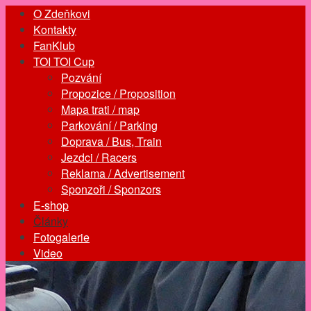
O Zdeňkovi
Kontakty
FanKlub
TOI TOI Cup
Pozvání
Propozice / Proposition
Mapa trati / map
Parkování / Parking
Doprava / Bus, Train
Jezdci / Racers
Reklama / Advertisement
Sponzoři / Sponzors
E-shop
Články
Fotogalerie
Video