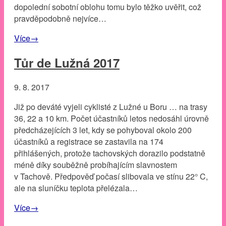
dopolední sobotní oblohu tomu bylo těžko uvěřit, což
pravděpodobně nejvíce…
Více
→
Tůr de Lužná 2017
9. 8. 2017
Již po deváté vyjeli cyklisté z Lužné u Boru … na trasy
36, 22 a 10 km. Počet účastníků letos nedosáhl úrovně
předcházejících 3 let, kdy se pohyboval okolo 200
účastníků a registrace se zastavila na 174
přihlášených, protože tachovských dorazilo podstatně
méně díky souběžně probíhajícím slavnostem
v Tachově. Předpověď počasí slibovala ve stínu 22° C,
ale na sluníčku teplota přelézala…
Více
→