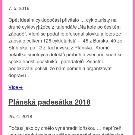
7. 5. 2018
Opět ideální cyklopočasí přivítalo … cykloturisty na
druhé cyklovyjížďce z kalendáře „Na kole po českém
západě“. Vloni se podařilo překonat stovku a letos ze
zapsalo celkem 125 cykloturistů – 45 z Borska, 40 ze
Stribrska, po 12 z Tachovska z Plánska. Kromě
několika smolných defektů proběhlo všechno snad ke
spokojenosti účastníků i pořadatelů. Zvláštní
poděkování policii, že nám pomohla organizovat
dopravu…
Více
→
Plánská padesátka 2018
25. 4. 2018
Počasí jako by chtělo vynahradit loňskou … nepřízeň,
kdy ani druhý pokus v září se neobešel bez dešťových