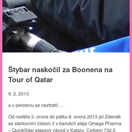
Štybar naskočil za Boonena na
Tour of Qatar
9. 2. 2013
a v pelotonu se neztratil. …
Od neděle 3. února do pátku 8. února 2013 jel Zdeněk
se startovním číslem 3 v barvách stáje Omega Pharma
– QuickStep etapový závod v Kataru. Celkem 732,5