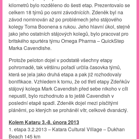
kilometrů bylo rozděleno do šesti etap. Prezentovalo se
celkem 18 týmů po osmi závodnících. Zdeněk byl na
závod nominován až po problémech jeho stájového
kolegy Toma Boonena s rukou. Jeho hlavní úkol, stejně
jako jeho ostatních stájových kolegů, bylo pracovat pro
britského spurtéra týmu Omega Pharma – QuickStep
Marka Cavendishe.
Protože peloton dojel v podstatě všechny etapy
pohromadě, tak většinu pořadí určila časovka týmů,
která se jela jako druhá etapa a pak již rozhodovaly
bonifikace. Vzhledem k tomu, že od třetí etapy Zdeňkův
stájový kolega Mark Cavendish před sebe nikoho v cíli
nepustil, bylo rozhodnuto a to ještě Cavendish v
poslední etapě spadl. Zdeněk dojel mezi písčitými
pláněmi, po kterých se proháněl vítr, celkově dvanáctý.
Kolem Kataru 3.-8. února 2013
1. etapa 3.2.2013 – Katara Cultural Village – Dukhan
Beach 145 km