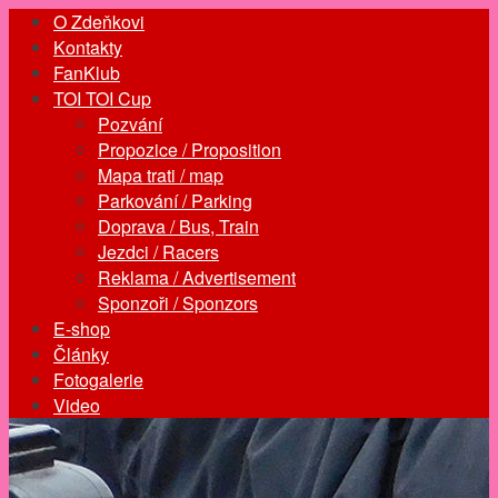
O Zdeňkovi
Kontakty
FanKlub
TOI TOI Cup
Pozvání
Propozice / Proposition
Mapa trati / map
Parkování / Parking
Doprava / Bus, Train
Jezdci / Racers
Reklama / Advertisement
Sponzoři / Sponzors
E-shop
Články
Fotogalerie
Video