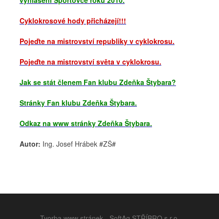
vyhlášení Sportovce roku 2010.
Cyklokrosové hody přicházejí!!!
Pojeďte na mistrovství republiky v cyklokrosu.
Pojeďte na mistrovství světa v cyklokrosu.
Jak se stát členem Fan klubu Zdeňka Štybara?
Stránky Fan klubu Zdeňka Štybara.
Odkaz na www stránky Zdeňka Štybara.
Autor:
Ing. Josef Hrábek #ZŠ#
Tvorba www stránek - SoftAg STŘÍBRO s.r.o.