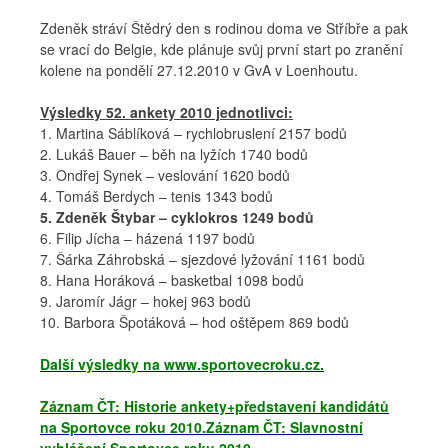
Zdeněk stráví Štědrý den s rodinou doma ve Stříbře a pak
se vrací do Belgie, kde plánuje svůj první start po zranění
kolene na pondělí 27.12.2010 v GvA v Loenhoutu.
Výsledky 52. ankety 2010 jednotlivci:
1. Martina Sáblíková – rychlobruslení 2157 bodů
2. Lukáš Bauer – běh na lyžích 1740 bodů
3. Ondřej Synek – veslování 1620 bodů
4. Tomáš Berdych – tenis 1343 bodů
5. Zdeněk Štybar – cyklokros 1249 bodů
6. Filip Jícha – házená 1197 bodů
7. Šárka Záhrobská – sjezdové lyžování 1161 bodů
8. Hana Horáková – basketbal 1098 bodů
9. Jaromír Jágr – hokej 963 bodů
10. Barbora Špotáková – hod oštěpem 869 bodů
Další výsledky na www.sportovecroku.cz.
Záznam ČT: Historie ankety+představení kandidátů
na Sportovce roku 2010.
Záznam ČT: Slavnostní