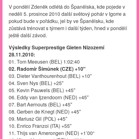
V pondělí Zdeněk odlétá do Španělska, kde pojede v
neděli 5. prosince 2010 další světový pohár v Igorre a
pokud bude v pořádku, jel by ve Španělsku, kde
zůstává trénovat s týmem i další týden, hned v pondělí
ještě další závod.
Výsledky Superprestige Gieten Nizozemí
28.11.2010:
01. Tom Meeusen (BEL) 1:02:40
02. Radomír Šimůnek (CZE) +10″
03. Dieter Vanthourenhout (BEL) +10″
04. Sven Nys (BEL) +25″
05. Kevin Pauwels (BEL) +45″
06. Eddy van Ijzendoorn (NED) +45″
07. Bart Aernouts (BEL) +45″
08. Gerben de Knegt (NED) +45″
09. Mariusz Gil (POL) +45″
10. Enrico Franzoi (ITA) +55″
11. Thijs van Amerongen (NED) +1’00“