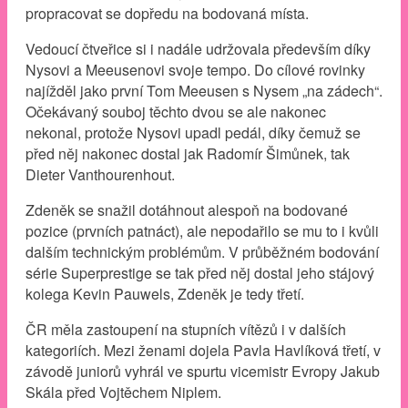
propracovat se dopředu na bodovaná místa.
Vedoucí čtveřice si i nadále udržovala především díky
Nysovi a Meeusenovi svoje tempo. Do cílové rovinky
najížděl jako první Tom Meeusen s Nysem „na zádech“.
Očekávaný souboj těchto dvou se ale nakonec
nekonal, protože Nysovi upadl pedál, díky čemuž se
před něj nakonec dostal jak Radomír Šimůnek, tak
Dieter Vanthourenhout.
Zdeněk se snažil dotáhnout alespoň na bodované
pozice (prvních patnáct), ale nepodařilo se mu to i kvůli
dalším technickým problémům. V průběžném bodování
série Superprestige se tak před něj dostal jeho stájový
kolega Kevin Pauwels, Zdeněk je tedy třetí.
ČR měla zastoupení na stupních vítězů i v dalších
kategoriích. Mezi ženami dojela Pavla Havlíková třetí, v
závodě juniorů vyhrál ve spurtu vicemistr Evropy Jakub
Skála před Vojtěchem Niplem.