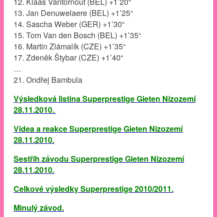
12. Klaas Vantornout (BEL) +1’20“
13. Jan Denuwelaere (BEL) +1’25“
14. Sascha Weber (GER) +1’30“
15. Tom Van den Bosch (BEL) +1’35“
16. Martin Zlámalík (CZE) +1’35“
17. Zdeněk Štybar (CZE) +1’40“
…
21. Ondřej Bambula
Výsledková listina Superprestige Gieten Nizozemí
28.11.2010.
Videa a reakce Superprestige Gieten Nizozemí
28.11.2010.
Sestřih závodu Superprestige Gieten Nizozemí
28.11.2010.
Celkové výsledky Superprestige 2010/2011.
Minulý závod.