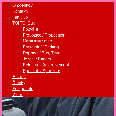
O Zdeňkovi
Kontakty
FanKlub
TOI TOI Cup
Pozvání
Propozice / Proposition
Mapa trati / map
Parkování / Parking
Doprava / Bus, Train
Jezdci / Racers
Reklama / Advertisement
Sponzoři / Sponzors
E-shop
Články
Fotogalerie
Video