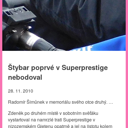
Štybar poprvé v Superprestige
nebodoval
28. 11. 2010
Radomír Šimůnek v memoriálu svého otce druhý. …
Zdeněk po druhém místě v sobotním svěťáku
vystartoval na namrzlé trati Superprestige v
nizozemském Gietenu opatrně a jel na jistotu kolem