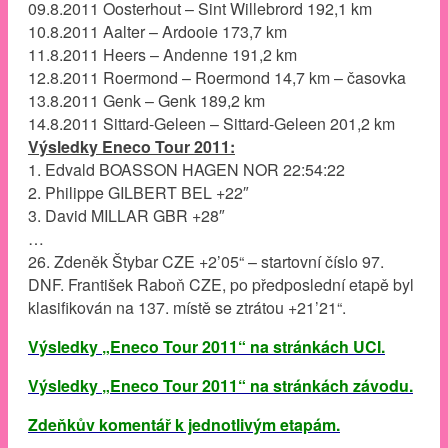
09.8.2011 Oosterhout – Sint Willebrord 192,1 km
10.8.2011 Aalter – Ardooie 173,7 km
11.8.2011 Heers – Andenne 191,2 km
12.8.2011 Roermond – Roermond 14,7 km – časovka
13.8.2011 Genk – Genk 189,2 km
14.8.2011 Sittard-Geleen – Sittard-Geleen 201,2 km
Výsledky Eneco Tour 2011:
1. Edvald BOASSON HAGEN NOR 22:54:22
2. Philippe GILBERT BEL +22″
3. David MILLAR GBR +28″
…
26. Zdeněk Štybar CZE +2’05“ – startovní číslo 97.
DNF. František Raboň CZE, po předposlední etapě byl
klasifikován na 137. místě se ztrátou +21’21“.
Výsledky „Eneco Tour 2011“ na stránkách UCI.
Výsledky „Eneco Tour 2011“ na stránkách závodu.
Zdeňkův komentář k jednotlivým etapám.