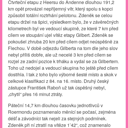
Čtvrteční etapu z Heersu do Andenne dlouhou 191,2
km opět provázel nepříjemný vítr, který spolu s kopci
způsobil totální roztrhání pelotonu. Zdeněk se celou
etapu držel na špici, výsledkem bylo, že v závěrečných
kilometrech byl ve vedoucí skupině, ze které 7 km před
cílem ve stoupání ujel vítěz etapy Gilbert. Zdeněk se
pokoušel zhruba 20 km před cílem odjet neúspěšně za
Flechou. V době odjezdu Gilberta na tom dle jeho slov
nebyl příliš dobře, ale už necelé 3 km před cílem se
rozjel ze zadní pozice k trháku a vydal se za Gilbertem.
Toho už nedojel a vedoucí skupina ho ještě před cílem
dostihla. I tak z toho bylo výborné šesté místo a skok v
celkové klasifikaci z 84. na 16. místo. Druhý český
zástupce František Raboň už tak úspěšný nebyl,
„chytil“ přes 16 minut ztráty.
Páteční 14,7 km dlouhou časovku jednotlivců v
Roermondu poznamenalo měnící se počasí, zejména
déšť a závodníci tak nejeli za stejných podmínek.
Zdeněk při ní ztratil na vítěze 1’42“, což znamenalo