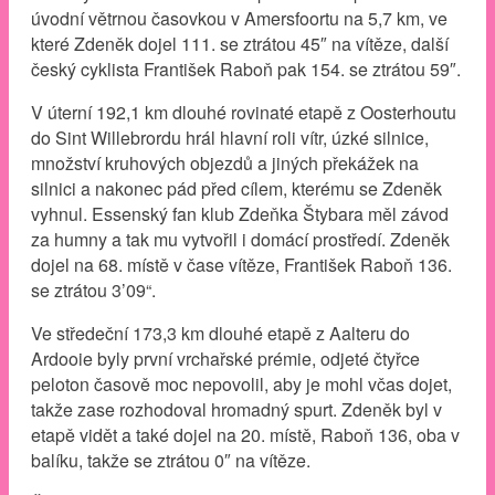
úvodní větrnou časovkou v Amersfoortu na 5,7 km, ve
které Zdeněk dojel 111. se ztrátou 45″ na vítěze, další
český cyklista František Raboň pak 154. se ztrátou 59″.
V úterní 192,1 km dlouhé rovinaté etapě z Oosterhoutu
do Sint Willebrordu hrál hlavní roli vítr, úzké silnice,
množství kruhových objezdů a jiných překážek na
silnici a nakonec pád před cílem, kterému se Zdeněk
vyhnul. Essenský fan klub Zdeňka Štybara měl závod
za humny a tak mu vytvořil i domácí prostředí. Zdeněk
dojel na 68. místě v čase vítěze, František Raboň 136.
se ztrátou 3’09“.
Ve středeční 173,3 km dlouhé etapě z Aalteru do
Ardooie byly první vrchařské prémie, odjeté čtyřce
peloton časově moc nepovolil, aby je mohl včas dojet,
takže zase rozhodoval hromadný spurt. Zdeněk byl v
etapě vidět a také dojel na 20. místě, Raboň 136, oba v
balíku, takže se ztrátou 0″ na vítěze.