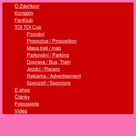
O Zdeňkovi
Kontakty
FanKlub
TOI TOI Cup
Pozvání
Propozice / Proposition
Mapa trati / map
Parkování / Parking
Doprava / Bus, Train
Jezdci / Racers
Reklama / Advertisement
Sponzoři / Sponzors
E-shop
Články
Fotogalerie
Video