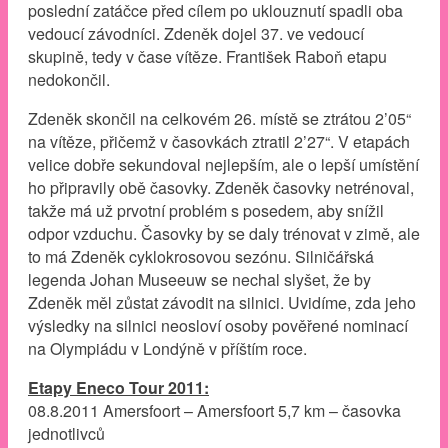
poslední zatáčce před cílem po uklouznutí spadli oba
vedoucí závodníci. Zdeněk dojel 37. ve vedoucí
skupině, tedy v čase vítěze. František Raboň etapu
nedokončil.
Zdeněk skončil na celkovém 26. místě se ztrátou 2’05“
na vítěze, přičemž v časovkách ztratil 2’27“. V etapách
velice dobře sekundoval nejlepším, ale o lepší umístění
ho připravily obě časovky. Zdeněk časovky netrénoval,
takže má už prvotní problém s posedem, aby snížil
odpor vzduchu. Časovky by se daly trénovat v zimě, ale
to má Zdeněk cyklokrosovou sezónu. Silničářská
legenda Johan Museeuw se nechal slyšet, že by
Zdeněk měl zůstat závodit na silnici. Uvidíme, zda jeho
výsledky na silnici neosloví osoby pověřené nominací
na Olympiádu v Londýně v příštím roce.
Etapy Eneco Tour 2011:
08.8.2011 Amersfoort – Amersfoort 5,7 km – časovka
jednotlivců