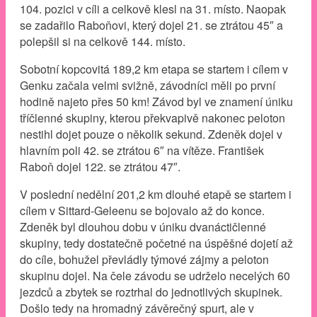
104. pozici v cíli a celkově klesl na 31. místo. Naopak
se zadařilo Raboňovi, který dojel 21. se ztrátou 45″ a
polepšil si na celkově 144. místo.
Sobotní kopcovitá 189,2 km etapa se startem i cílem v
Genku začala velmi svižně, závodníci měli po první
hodině najeto přes 50 km! Závod byl ve znamení úniku
tříčlenné skupiny, kterou překvapivě nakonec peloton
nestihl dojet pouze o několik sekund. Zdeněk dojel v
hlavním poli 42. se ztrátou 6″ na vítěze. František
Raboň dojel 122. se ztrátou 47″.
V poslední nedělní 201,2 km dlouhé etapě se startem i
cílem v Sittard-Geleenu se bojovalo až do konce.
Zdeněk byl dlouhou dobu v úniku dvanáctičlenné
skupiny, tedy dostatečně početné na úspěšné dojetí až
do cíle, bohužel převládly týmové zájmy a peloton
skupinu dojel. Na čele závodu se udrželo necelých 60
jezdců a zbytek se roztrhal do jednotlivých skupinek.
Došlo tedy na hromadný závěrečný spurt, ale v