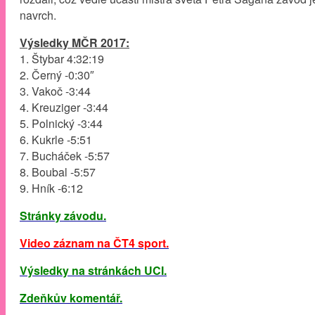
navrch.
Výsledky MČR 2017:
1. Štybar 4:32:19
2. Černý -0:30″
3. Vakoč -3:44
4. Kreuziger -3:44
5. Polnický -3:44
6. Kukrle -5:51
7. Bucháček -5:57
8. Boubal -5:57
9. Hník -6:12
Stránky závodu.
Video záznam na ČT4 sport.
Výsledky na stránkách UCI.
Zdeňkův komentář.