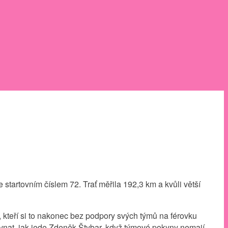
tartovním číslem 72. Trať měřila 192,3 km a kvůli větší
, kteří si to nakonec bez podpory svých týmů na férovku
rovnat, jak jede Zdeněk Štybar, když týmové pokyny nemají