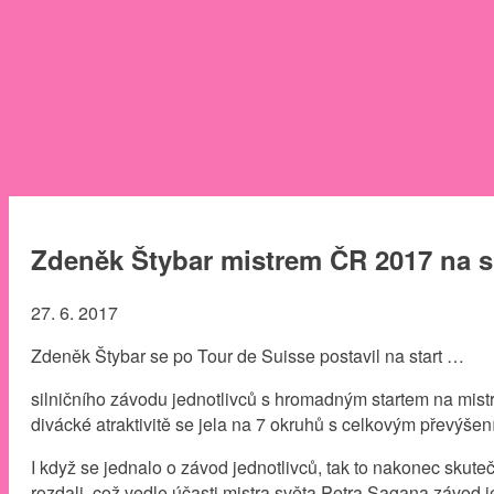
Zdeněk Štybar mistrem ČR 2017 na si
27. 6. 2017
Zdeněk Štybar se po Tour de Suisse postavil na start …
silničního závodu jednotlivců s hromadným startem na mistr
divácké atraktivitě se jela na 7 okruhů s celkovým převýše
I když se jednalo o závod jednotlivců, tak to nakonec skut
rozdali, což vedle účasti mistra světa Petra Sagana závod 