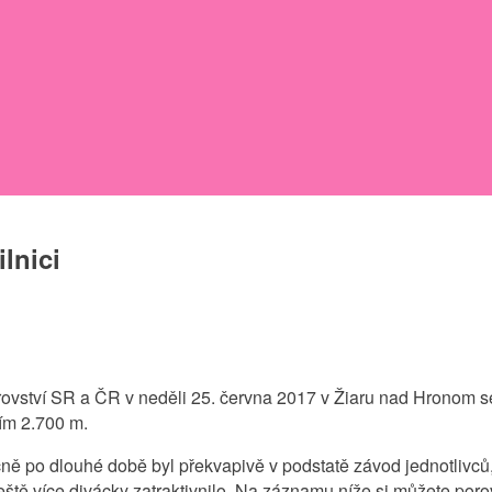
lnici
ovství SR a ČR v neděli 25. června 2017 v Žiaru nad Hronom se s
ním 2.700 m.
ečně po dlouhé době byl překvapivě v podstatě závod jednotlivců
ještě více divácky zatraktivnilo. Na záznamu níže si můžete po