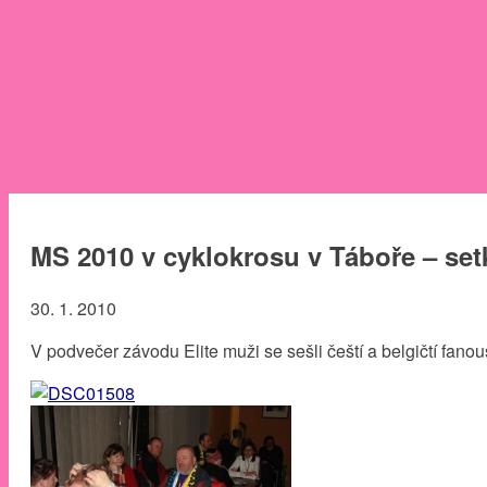
MS 2010 v cyklokrosu v Táboře – set
30. 1. 2010
V podvečer závodu Elite muži se sešli čeští a belgičtí fano