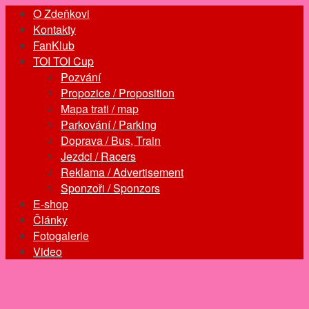
O Zdeňkovi
Kontakty
FanKlub
TOI TOI Cup
Pozvání
Propozice / Proposition
Mapa trati / map
Parkování / Parking
Doprava / Bus, Train
Jezdci / Racers
Reklama / Advertisement
Sponzoři / Sponzors
E-shop
Články
Fotogalerie
Video