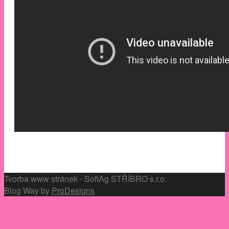
Tvorba www stránek - SoftAg STŘÍBRO s.r.o.
Blog Way by
ProDesigns